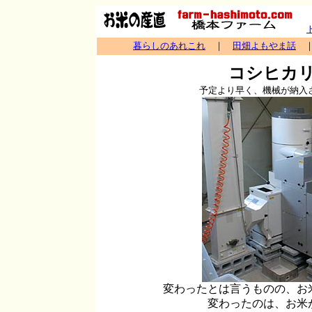
暮らしのあれこれ
｜
田畑よもやま話
コシヒカリ
予定より早く、機械が納入さ
変わったとは言うものの、お
変わったのは、お米