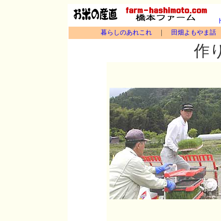
暮らしのあれこれ
｜
田畑よもやま話
作