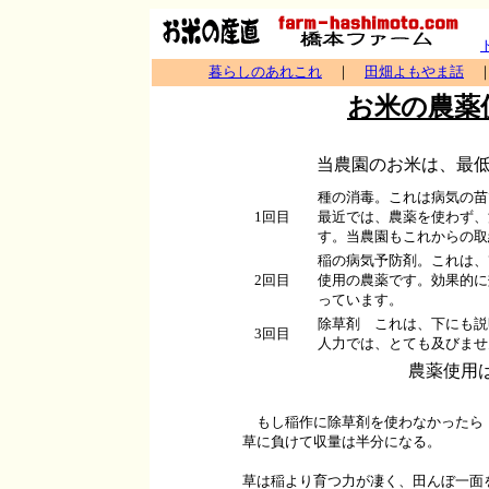
暮らしのあれこれ
｜
田畑よもやま話
お米の農薬
当農園のお米は、最
種の消毒。これは病気の苗
1回目
最近では、農薬を使わず、
す。当農園もこれからの取
稲の病気予防剤。これは、
2回目
使用の農薬です。効果的に
っています。
除草剤 これは、下にも説
3回目
人力では、とても及びませ
農薬使用
もし稲作に除草剤を使わなかったら
草に負けて収量は半分になる。
草は稲より育つ力が凄く、田んぼ一面