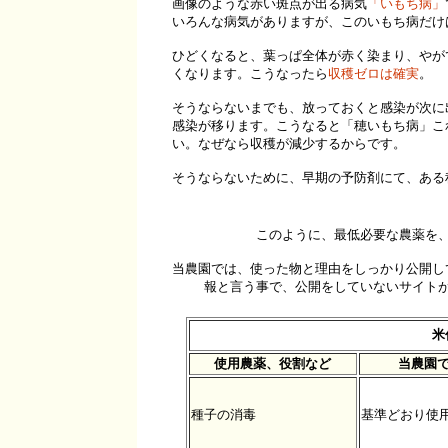
画像のような赤い斑点が出る病気
「いもち病」
いろんな病気がありますが、このいもち病だけ
ひどくなると、葉っぱ全体が赤く染まり、やが
くなります。こうなったら
収穫ゼロは確実
。
そうならないまでも、放っておくと感染が次に
感染が移ります。こうなると「穂いもち病」こ
い。なぜなら収穫が減少するからです。
そうならないために、早期の予防剤にて、ある
このように、最低必要な農薬を
当農園では、使った物と理由をしっかり公開し
報と言う事で、公開をしていないサイト
米
使用農薬、役割など
当農園
種子の消毒
基準どおり使