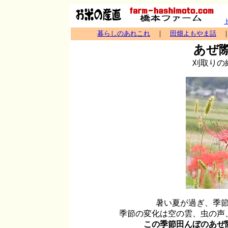
暮らしのあれこれ
｜
田畑よもやま話
あぜ
刈取りの
暑い夏が過ぎ、季
季節の変化は空の雲、虫の声
この季節田んぼのあぜ