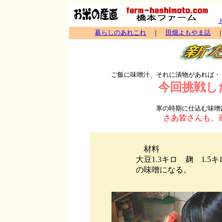
暮らしのあれこれ
｜
田畑よもやま話
ご飯に味噌汁、それに漬物があれば・
今回挑戦し
寒の時期に仕込む味噌
さあ皆さんも、画
材料
大豆1.3キロ 麹 1.5
の味噌になる。